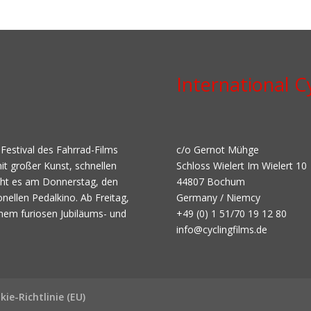
International Cy
 Festival des Fahrrad-Films
c/o Gernot Mühge
it großer Kunst, schnellen
Schloss Wielert Im Wielert 10
geht es am Donnerstag, den
44807 Bochum
onellen Pedalkino. Ab Freitag,
Germany / Niemcy
nem furiosen Jubiläums- und
+49 (0) 1 51/70 19 12 80
info@cyclingfilms.de
kie-Richtlinie (EU)