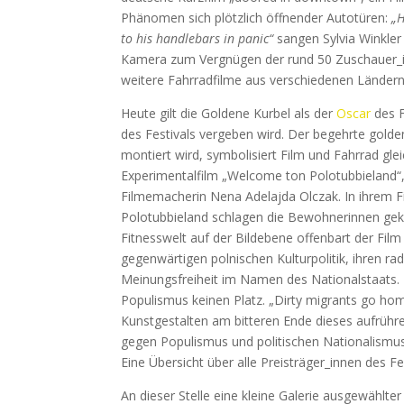
Phänomen sich plötzlich öffnender Autotüren:
„H
to his handlebars in panic“
sangen Sylvia Winkler
Kamera zum Vergnügen der rund 50 Zuschauer_
weitere Fahrradfilme aus verschiedenen Ländern
Heute gilt die Goldene Kurbel als der
Oscar
des F
des Festivals vergeben wird. Der begehrte gold
montiert wird, symbolisiert Film und Fahrrad glei
Experimentalfilm „Welcome ton Polotubbieland“,
Filmemacherin Nena Adelajda Olczak. In ihrem Fi
Polotubbieland schlagen die Bewohnerinnen geko
Fitnesswelt auf der Bildebene offenbart der Fil
gegenwärtigen polnischen Kulturpolitik, ihren ra
Meinungsfreiheit im Namen des Nationalstaats. 
Populismus keinen Platz. „Dirty migrants go ho
Kunstgestalten am bitteren Ende dieses aufrühr
gegen Populismus und politischen Nationalismus
Eine Übersicht über alle Preisträger_innen des Fe
An dieser Stelle eine kleine Galerie ausgewählter