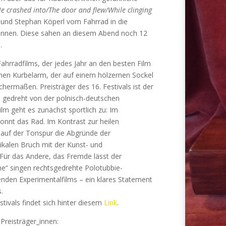
e crashed into/The door and flew/While clinging
 und Stephan Köperl vom Fahrrad in die
innen. Diese sahen an diesem Abend noch 12
.
ahrradfilms, der jedes Jahr an den besten Film
enen Kurbelarm, der auf einem hölzernen Sockel
chermaßen. Preisträger des 16. Festivals ist der
 gedreht von der polnisch-deutschen
lm geht es zunächst sportlich zu: Im
nnt das Rad. Im Kontrast zur heilen
m auf der Tonspur die Abgründe der
dikalen Bruch mit der Kunst- und
Für das Andere, das Fremde lässt der
me“ singen rechtsgedrehte Polotubbie-
enden Experimentalfilms – ein klares Statement
.
stivals findet sich hinter diesem
Link
.
 Preisträger_innen: