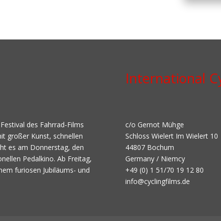
International Cy
 Festival des Fahrrad-Films
c/o Gernot Mühge
it großer Kunst, schnellen
Schloss Wielert Im Wielert 10
geht es am Donnerstag, den
44807 Bochum
onellen Pedalkino. Ab Freitag,
Germany / Niemcy
nem furiosen Jubiläums- und
+49 (0) 1 51/70 19 12 80
info@cyclingfilms.de