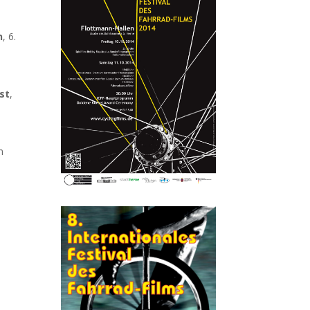
n
, 6.
st
,
n