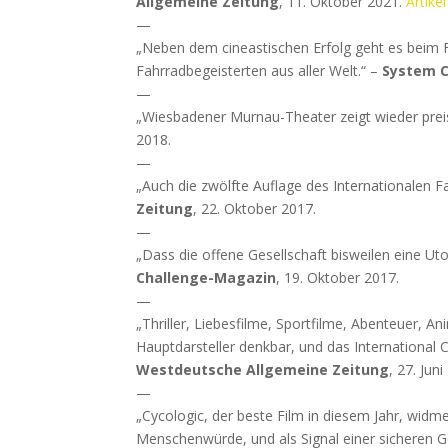
Allgemeine Zeitung
, 11. Oktober 2021.
Artikel
—
„Neben dem cineastischen Erfolg geht es beim F
Fahrradbegeisterten aus aller Welt.“ –
System C
—
„Wiesbadener Murnau-Theater zeigt wieder prei
2018.
—
„Auch die zwölfte Auflage des Internationalen Fa
Zeitung
, 22. Oktober 2017.
—
„Dass die offene Gesellschaft bisweilen eine Uto
Challenge-Magazin
, 19. Oktober 2017.
—
„Thriller, Liebesfilme, Sportfilme, Abenteuer, A
Hauptdarsteller denkbar, und das International Cy
Westdeutsche Allgemeine Zeitung
, 27. Juni
—
„Cycologic, der beste Film in diesem Jahr, wi
Menschenwürde, und als Signal einer sicheren G