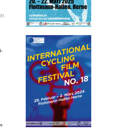
 31.
d-
he