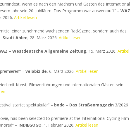
– zumindest, wenn es nach den Machern und Gästen des International
n diesem Jahr sein 20. Jubiläum. Das Programm war ausverkauft“ –
WAZ 
rz 2026.
Artikel lesen
cksmittel einer zunehmend wachsenden Rad-Szene, sondern auch das
 –
Stadt Ahlen
, 28. März 2026.
Artikel lesen
WAZ – Westdeutsche Allgemeine Zeitung
, 15. März 2026.
Artikel
ltpremieren“ –
velobiz.de
, 6. März 2026.
Artikel lesen
eiert mit Kunst, Filmvorführungen und internationalen Gästen sein
sen
stival startet spektakulär“ –
bodo – Das Straßenmagazin
3/2026
ie, has been selected to premiere at the International Cycling Film
honored“ –
INDIEGOGO
, 1. Februar 2026.
Artikel lesen