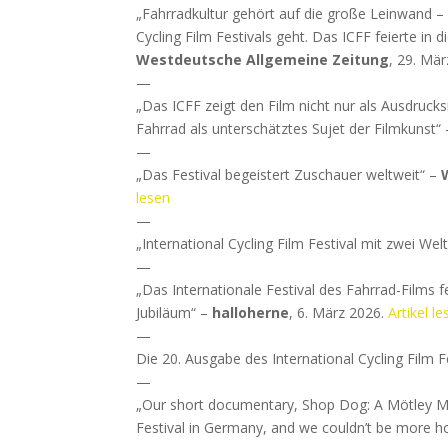
„Fahrradkultur gehört auf die große Leinwand 
Cycling Film Festivals geht. Das ICFF feierte i
Westdeutsche Allgemeine Zeitung
, 29. Mä
—
„Das ICFF zeigt den Film nicht nur als Ausdru
Fahrrad als unterschätztes Sujet der Filmkunst“
—
„Das Festival begeistert Zuschauer weltweit“ –
lesen
—
„International Cycling Film Festival mit zwei We
—
„Das Internationale Festival des Fahrrad-Films f
Jubiläum“ –
halloherne
, 6. März 2026.
Artikel le
—
Die 20. Ausgabe des International Cycling Film Fe
—
„Our short documentary, Shop Dog: A Mötley Mov
Festival in Germany, and we couldn’t be more 