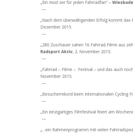
„Ein
must see
für jeden Fahrradfan“ –
Wiesbade
—
„Nach dem überwältigenden Erfolg kommt das F
Dezember 2015.
—
„280 Zuschauer sahen 16 Fahrrad-Filme aus zehn
Radsport Aktiv
, 2. November 2015.
—
„Fahrrad – Filme – Festival – und das auch noch
November 2015.
—
„Besucherrekord beim Internationalen Cycling Fi
—
„Ein einzigartiges Filmfestival feiert am Woche
—
„…ein Rahmenprogramm mit vielen Fahrradspez